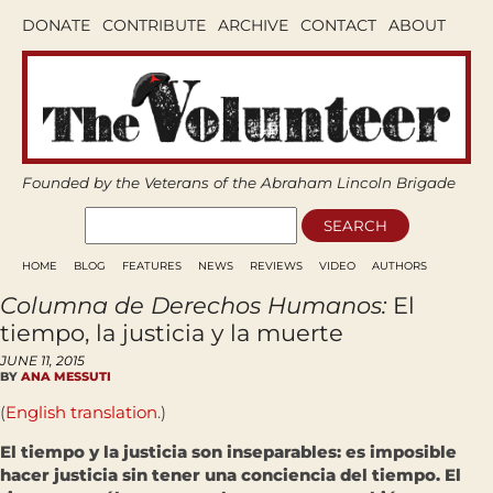
DONATE
CONTRIBUTE
ARCHIVE
CONTACT
ABOUT
Founded by the Veterans of the Abraham Lincoln Brigade
HOME
BLOG
FEATURES
NEWS
REVIEWS
VIDEO
AUTHORS
Columna de Derechos Humanos:
El
tiempo, la justicia y la muerte
JUNE 11, 2015
BY
ANA MESSUTI
(
English translation
.)
El tiempo y la justicia son inseparables: es imposible
hacer justicia sin tener una conciencia del tiempo. El